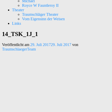
Michael
Royce W Fauntleroy II
Theater
Traumschläger Theater
Vom Eigensinn der Weisen
Links
14_TSK_1J_1
Kunst – Kultur – Musik
Traumschläger Kollektiv e.V.
Veröffentlicht am
29. Juli 2017
29. Juli 2017
von
TraumschlaegerTeam