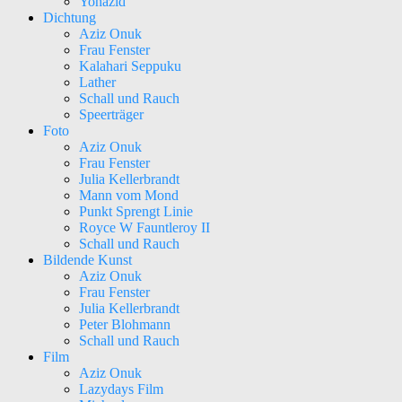
Yohazid
Dichtung
Aziz Onuk
Frau Fenster
Kalahari Seppuku
Lather
Schall und Rauch
Speerträger
Foto
Aziz Onuk
Frau Fenster
Julia Kellerbrandt
Mann vom Mond
Punkt Sprengt Linie
Royce W Fauntleroy II
Schall und Rauch
Bildende Kunst
Aziz Onuk
Frau Fenster
Julia Kellerbrandt
Peter Blohmann
Schall und Rauch
Film
Aziz Onuk
Lazydays Film