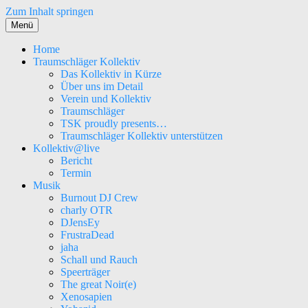
Zum Inhalt springen
Menü
Home
Traumschläger Kollektiv
Das Kollektiv in Kürze
Über uns im Detail
Verein und Kollektiv
Traumschläger
TSK proudly presents…
Traumschläger Kollektiv unterstützen
Kollektiv@live
Bericht
Termin
Musik
Burnout DJ Crew
charly OTR
DJensEy
FrustraDead
jaha
Schall und Rauch
Speerträger
The great Noir(e)
Xenosapien