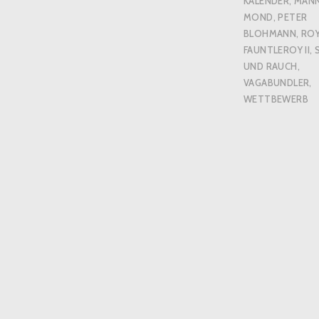
KALENDER
,
MAN
MOND
,
PETER
BLOHMANN
,
RO
FAUNTLEROY II
,
UND RAUCH
,
VAGABUNDLER
,
WETTBEWERB