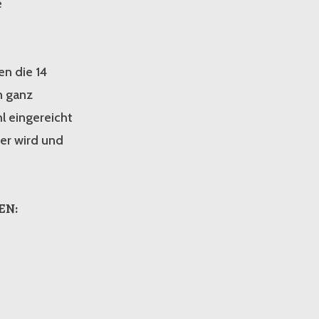
e
en die 14
n ganz
hl eingereicht
ser wird und
EN: