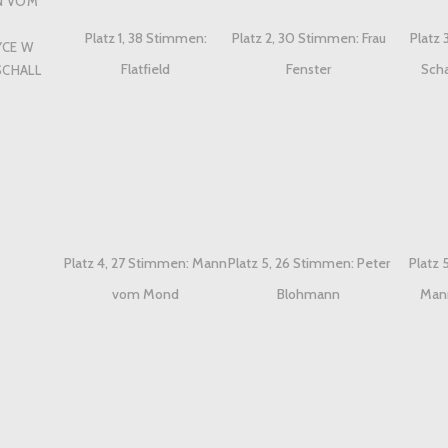
N VOM
Platz 1, 38 Stimmen:
Platz 2, 30 Stimmen: Frau
Platz 
YCE W
Flatfield
Fenster
Scha
SCHALL
Platz 4, 27 Stimmen: Mann
Platz 5, 26 Stimmen: Peter
Platz 
vom Mond
Blohmann
Man