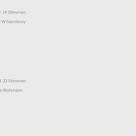
9, 24 Stimmen:
 W Fauntleroy
12, 22 Stimmen:
er Blohmann