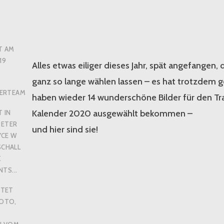
T AM
19
Alles etwas eiliger dieses Jahr, spät angefangen, 
ganz so lange wählen lassen – es hat trotzdem ge
ERTEAM
haben wieder 14 wunderschöne Bilder für den T
Kalender 2020 ausgewählt bekommen –
 IN
PETER
und hier sind sie!
YCE W
SCHALL
K
TS...
RTET
FOTO
,