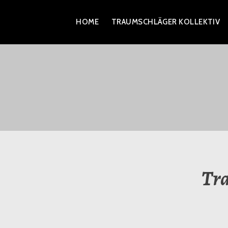
Zum
HOME
TRAUMSCHLÄGER KOLLEKTIV
Inhalt
springen
TRAUMSCHLÄGER KOLL
Tra