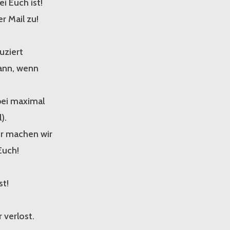
i Euch ist!
r Mail zu!
uziert
ann, wenn
 bei maximal
).
r machen wir
Euch!
st!
 verlost.