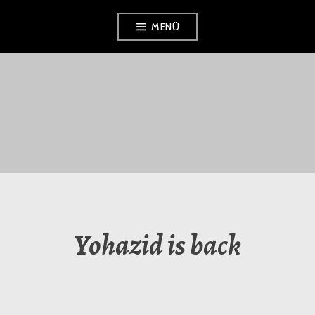
Zum
MENÜ
Inhalt
springen
TRAUMSCHLÄGER
KOLLEKTIV E.V.
Yohazid is back