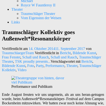
Michael
Royce W Fauntleroy II
Theater
Traumschläger Theater
Vom Eigensinn der Weisen
Links
Traumschläger Kollektiv goes
Kunst – Kultur – Musik
Traumschläger Kollektiv e.V.
Außenwelt*Resonanzkörper
Veröffentlicht am
14. Oktober 2014
11. September 2017
von
TraumschlaegerTeam
Veröffentlicht in
Bericht
,
Bildende Kunst
,
Frau Fenster
,
Schall und Rauch
,
Schall und Rauch
,
Traumschläger
Theater
,
TSK proudly presents...
Verschlagwortet mit
Bericht
,
Bildende Kunst
,
Foto
,
Party
,
Performance
,
Theater
,
Traumschläger
Kollektiv
,
Video
Performance und Publikum
Ende August freuten wir uns ungemein, als an uns heran-getragen
wurde, beim Außenwelt*Resonanzkörper- Festival auf dem Campus
Bockenheim mitzuwirken. Wir hatten zwar noch keine Ahnung wie,