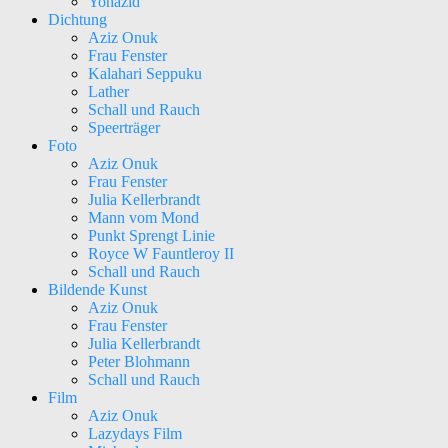
Yohazid
Dichtung
Aziz Onuk
Frau Fenster
Kalahari Seppuku
Lather
Schall und Rauch
Speerträger
Foto
Aziz Onuk
Frau Fenster
Julia Kellerbrandt
Mann vom Mond
Punkt Sprengt Linie
Royce W Fauntleroy II
Schall und Rauch
Bildende Kunst
Aziz Onuk
Frau Fenster
Julia Kellerbrandt
Peter Blohmann
Schall und Rauch
Film
Aziz Onuk
Lazydays Film