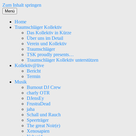
Zum Inhalt springen
Menü
Home
Traumschläger Kollektiv
Das Kollektiv in Kürze
Über uns im Detail
Verein und Kollektiv
Traumschläger
TSK proudly presents…
Traumschläger Kollektiv unterstützen
Kollektiv@live
Bericht
Termin
Musik
Burnout DJ Crew
charly OTR
DJensEy
FrustraDead
jaha
Schall und Rauch
Speerträger
The great Noir(e)
Xenosapien