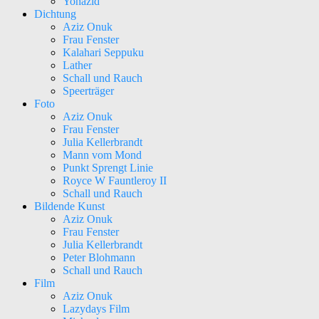
Yohazid
Dichtung
Aziz Onuk
Frau Fenster
Kalahari Seppuku
Lather
Schall und Rauch
Speerträger
Foto
Aziz Onuk
Frau Fenster
Julia Kellerbrandt
Mann vom Mond
Punkt Sprengt Linie
Royce W Fauntleroy II
Schall und Rauch
Bildende Kunst
Aziz Onuk
Frau Fenster
Julia Kellerbrandt
Peter Blohmann
Schall und Rauch
Film
Aziz Onuk
Lazydays Film