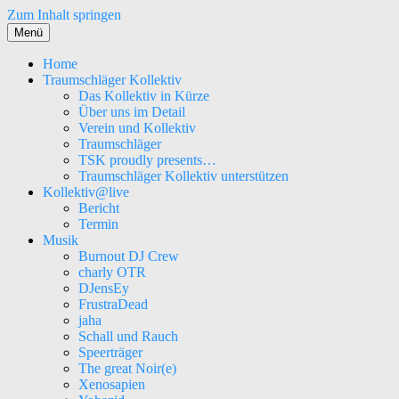
Zum Inhalt springen
Menü
Home
Traumschläger Kollektiv
Das Kollektiv in Kürze
Über uns im Detail
Verein und Kollektiv
Traumschläger
TSK proudly presents…
Traumschläger Kollektiv unterstützen
Kollektiv@live
Bericht
Termin
Musik
Burnout DJ Crew
charly OTR
DJensEy
FrustraDead
jaha
Schall und Rauch
Speerträger
The great Noir(e)
Xenosapien