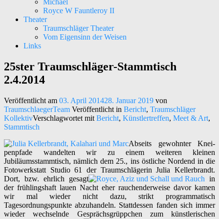
Michael
Royce W Fauntleroy II
Theater
Traumschläger Theater
Vom Eigensinn der Weisen
Links
25ster Traumschläger-Stammtisch
Kunst – Kultur – Musik
Traumschläger Kollektiv e.V.
2.4.2014
Veröffentlicht am
03. April 2014
28. Januar 2019
von
TraumschlaegerTeam
Veröffentlicht in
Bericht
,
Traumschläger
Kollektiv
Verschlagwortet mit
Bericht
,
Künstlertreffen
,
Meet & Art
,
Stammtisch
Abseits gewohnter Knei-
penpfade wandelten wir zu einem weiteren kleinen
Jubiläumsstammtisch, nämlich dem 25., ins östliche Nordend in die
Fotowerkstatt Studio 61 der Traumschlägerin Julia Kellerbrandt.
Dort, bzw. ehrlich gesagt
in
der frühlingshaft lauen Nacht eher rauchenderweise davor kamen
wir mal wieder nicht dazu, strikt programmatisch
Tagesordnungspunkte abzuhandeln. Stattdessen fanden sich immer
wieder wechselnde Gesprächsgrüppchen zum künstlerischen