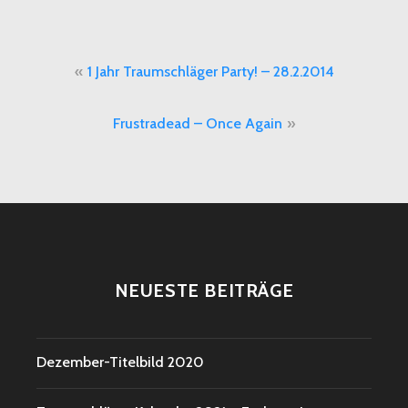
Beitragsnavigation
1 Jahr Traumschläger Party! – 28.2.2014
Frustradead – Once Again
NEUESTE BEITRÄGE
Dezember-Titelbild 2020