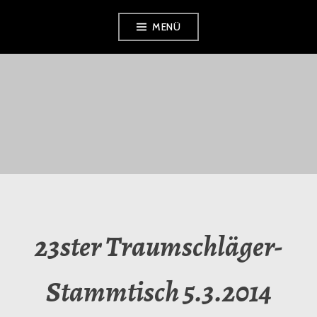
Zum
MENÜ
Inhalt
springen
TRAUMSCHLÄGER
KOLLEKTIV E.V.
23ster Traumschläger-
Stammtisch 5.3.2014