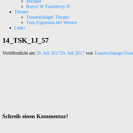
Michael
Royce W Fauntleroy II
Theater
Traumschläger Theater
Vom Eigensinn der Weisen
Links
14_TSK_1J_57
Kunst – Kultur – Musik
Traumschläger Kollektiv e.V.
Veröffentlicht am
29. Juli 2017
29. Juli 2017
von
TraumschlaegerTea
Schreib einen Kommentar!