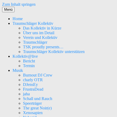
Zum Inhalt springen
Menü
Home
Traumschläger Kollektiv
Das Kollektiv in Kürze
Über uns im Detail
Verein und Kollektiv
Traumschläger
TSK proudly presents…
Traumschläger Kollektiv unterstützen
Kollektiv@live
Bericht
Termin
Musik
Burnout DJ Crew
charly OTR
DJensEy
FrustraDead
jaha
Schall und Rauch
Speerträger
The great Noir(e)
Xenosapien