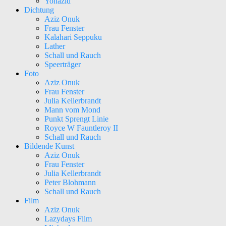
Yohazid
Dichtung
Aziz Onuk
Frau Fenster
Kalahari Seppuku
Lather
Schall und Rauch
Speerträger
Foto
Aziz Onuk
Frau Fenster
Julia Kellerbrandt
Mann vom Mond
Punkt Sprengt Linie
Royce W Fauntleroy II
Schall und Rauch
Bildende Kunst
Aziz Onuk
Frau Fenster
Julia Kellerbrandt
Peter Blohmann
Schall und Rauch
Film
Aziz Onuk
Lazydays Film