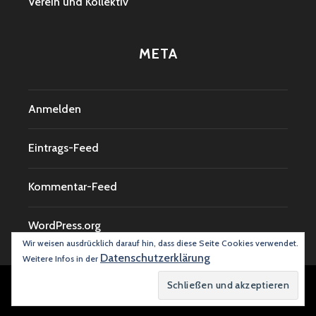
Verein und Kollektiv
META
Anmelden
Eintrags-Feed
Kommentar-Feed
WordPress.org
Wir weisen ausdrücklich darauf hin, dass diese Seite Cookies verwendet.
Datenschutzerklärung
Weitere Infos in der
Proudly powered by WordPress
|
Theme: Argent von
Automattic
.