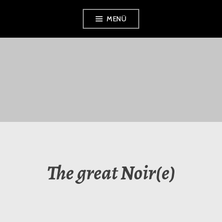
Zum
MENÜ
Inhalt
springen
TRAUMSCHLÄGER
KOLLEKTIV E.V.
The great Noir(e)