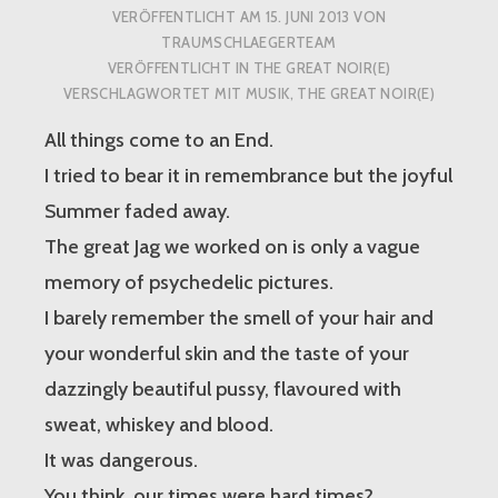
VERÖFFENTLICHT AM
15. JUNI 2013
VON
TRAUMSCHLAEGERTEAM
VERÖFFENTLICHT IN
THE GREAT NOIR(E)
VERSCHLAGWORTET MIT
MUSIK
,
THE GREAT NOIR(E)
All things come to an End.
I tried to bear it in remembrance but the joyful
Summer faded away.
The great Jag we worked on is only a vague
memory of psychedelic pictures.
I barely remember the smell of your hair and
your wonderful skin and the taste of your
dazzingly beautiful pussy, flavoured with
sweat, whiskey and blood.
It was dangerous.
You think, our times were hard times?