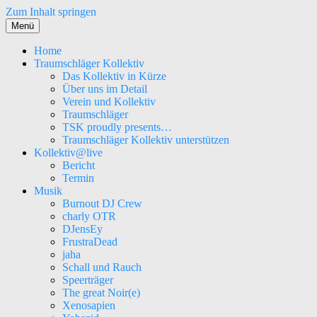
Zum Inhalt springen
Menü
Home
Traumschläger Kollektiv
Das Kollektiv in Kürze
Über uns im Detail
Verein und Kollektiv
Traumschläger
TSK proudly presents…
Traumschläger Kollektiv unterstützen
Kollektiv@live
Bericht
Termin
Musik
Burnout DJ Crew
charly OTR
DJensEy
FrustraDead
jaha
Schall und Rauch
Speerträger
The great Noir(e)
Xenosapien