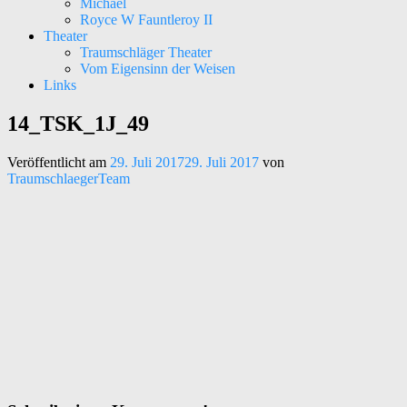
Michael
Royce W Fauntleroy II
Theater
Traumschläger Theater
Vom Eigensinn der Weisen
Links
14_TSK_1J_49
Kunst – Kultur – Musik
Traumschläger Kollektiv e.V.
Veröffentlicht am
29. Juli 2017
29. Juli 2017
von
TraumschlaegerTeam