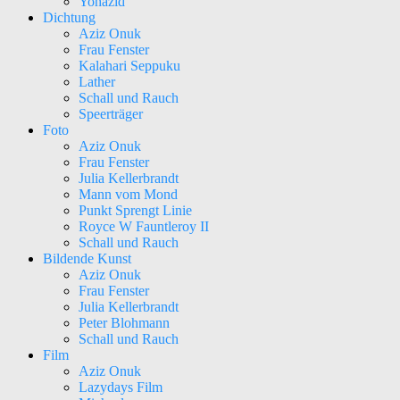
Yohazid
Dichtung
Aziz Onuk
Frau Fenster
Kalahari Seppuku
Lather
Schall und Rauch
Speerträger
Foto
Aziz Onuk
Frau Fenster
Julia Kellerbrandt
Mann vom Mond
Punkt Sprengt Linie
Royce W Fauntleroy II
Schall und Rauch
Bildende Kunst
Aziz Onuk
Frau Fenster
Julia Kellerbrandt
Peter Blohmann
Schall und Rauch
Film
Aziz Onuk
Lazydays Film