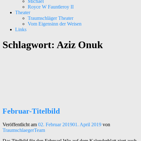
Michael
Royce W Fauntleroy II
Theater
Traumschläger Theater
Vom Eigensinn der Weisen
Links
Schlagwort:
Aziz Onuk
Kunst – Kultur – Musik
Traumschläger Kollektiv e.V.
Februar-Titelbild
Veröffentlicht am
02. Februar 2019
01. April 2019
von
TraumschlaegerTeam
Das Titelbild für den Februar! Wie auf dem Kalenderblatt ziert auch