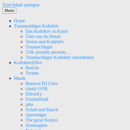
Zum Inhalt springen
Menü
Home
Traumschläger Kollektiv
Das Kollektiv in Kürze
Über uns im Detail
Verein und Kollektiv
Traumschläger
TSK proudly presents…
Traumschläger Kollektiv unterstützen
Kollektiv@live
Bericht
Termin
Musik
Burnout DJ Crew
charly OTR
DJensEy
FrustraDead
jaha
Schall und Rauch
Speerträger
The great Noir(e)
Xenosapien