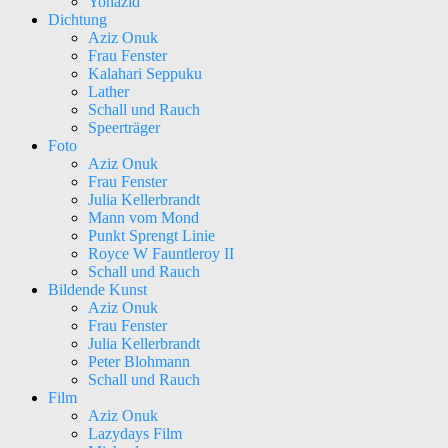
Yohazid
Dichtung
Aziz Onuk
Frau Fenster
Kalahari Seppuku
Lather
Schall und Rauch
Speerträger
Foto
Aziz Onuk
Frau Fenster
Julia Kellerbrandt
Mann vom Mond
Punkt Sprengt Linie
Royce W Fauntleroy II
Schall und Rauch
Bildende Kunst
Aziz Onuk
Frau Fenster
Julia Kellerbrandt
Peter Blohmann
Schall und Rauch
Film
Aziz Onuk
Lazydays Film